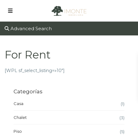
Advanced Search
For Rent
[WPL sf_select_listing=»10″]
Categorías
Casa
(1)
Chalet
(3)
Piso
(5)